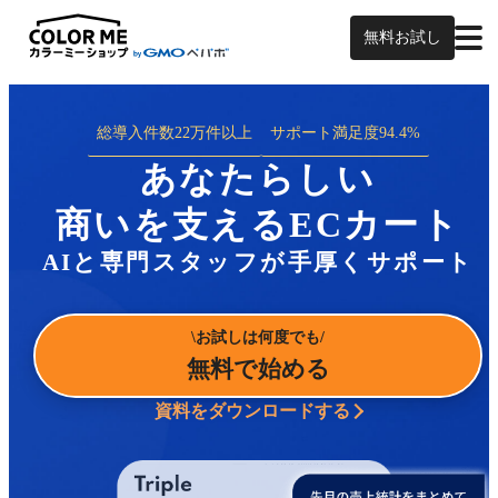
無料お試し
総導入件数
22万件以上
サポート満足度
94.4%
あなたらしい
商いを支えるECカート
AIと専門スタッフが手厚くサポート
お試しは何度でも
無料で始める
資料をダウンロードする