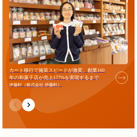
カート移行で施策スピードが激変。創業160
年の和菓子店が売上177%を実現するまで
伊藤軒（株式会社 伊藤軒）