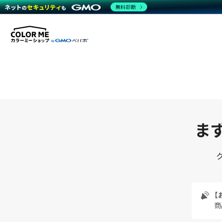
無料診断
まず
【
商