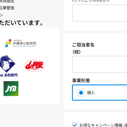
決済設定
8文字以上、半角英数記号
在庫管理
ン
ただいています。
ご担当者名
（姓）
事業形態
個人
お得なキャンペーン情報・