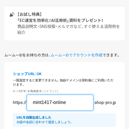
【お試し特典】
「EC運営を効率化！AI活用術」資料をプレゼント！
商品説明文・SNS投稿・メルマガなど、すぐ使える活用例を
紹介
ムームーIDをお持ちの方は、
ムームーIDでアカウントを作成
できます。
ショップURL：OK
一度設定すると変更できません。独自ドメインは契約後にご利用いただ
けます。
4～15文字、半角英数字、ハイフン（-）
https://
.shop-pro.jp
URLを自動生成しました
お店の名前に合わせて設定しましょう。