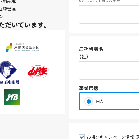
決済設定
8文字以上、半角英数記号
在庫管理
ン
ただいています。
ご担当者名
（姓）
事業形態
個人
お得なキャンペーン情報・