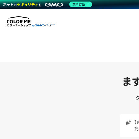
無料診断
まず
【
商