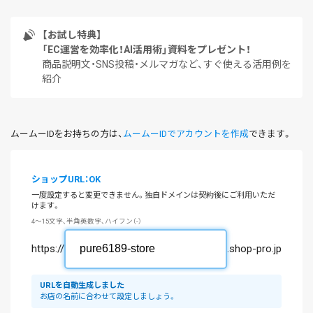
【お試し特典】
「EC運営を効率化！AI活用術」資料をプレゼント！
商品説明文・SNS投稿・メルマガなど、すぐ使える活用例を
紹介
ムームーIDをお持ちの方は、
ムームーIDでアカウントを作成
できます。
ショップURL：OK
一度設定すると変更できません。独自ドメインは契約後にご利用いただ
けます。
4～15文字、半角英数字、ハイフン（-）
https://
.shop-pro.jp
URLを自動生成しました
お店の名前に合わせて設定しましょう。