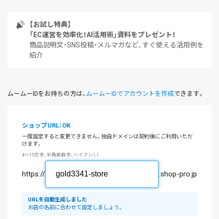
【お試し特典】
「EC運営を効率化！AI活用術」資料をプレゼント！
商品説明文・SNS投稿・メルマガなど、すぐ使える活用例を
紹介
ムームーIDをお持ちの方は、
ムームーIDでアカウントを作成
できます。
ショップURL：OK
一度設定すると変更できません。独自ドメインは契約後にご利用いただ
けます。
4～15文字、半角英数字、ハイフン（-）
https://
.shop-pro.jp
URLを自動生成しました
お店の名前に合わせて設定しましょう。