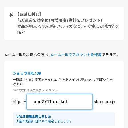
【お試し特典】
「EC運営を効率化！AI活用術」資料をプレゼント！
商品説明文・SNS投稿・メルマガなど、すぐ使える活用例を
紹介
ムームーIDをお持ちの方は、
ムームーIDでアカウントを作成
できます。
ショップURL：OK
一度設定すると変更できません。独自ドメインは契約後にご利用いただ
けます。
4～15文字、半角英数字、ハイフン（-）
https://
.shop-pro.jp
URLを自動生成しました
お店の名前に合わせて設定しましょう。