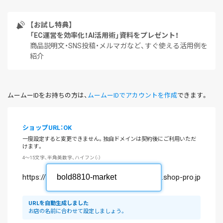
【お試し特典】
「EC運営を効率化！AI活用術」資料をプレゼント！
商品説明文・SNS投稿・メルマガなど、すぐ使える活用例を
紹介
ムームーIDをお持ちの方は、
ムームーIDでアカウントを作成
できます。
ショップURL：OK
一度設定すると変更できません。独自ドメインは契約後にご利用いただ
けます。
4～15文字、半角英数字、ハイフン（-）
https://
.shop-pro.jp
URLを自動生成しました
お店の名前に合わせて設定しましょう。